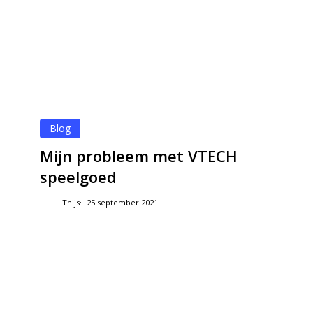
Blog
Mijn probleem met VTECH
speelgoed
Thijs
25 september 2021
Papa,
ik
wil