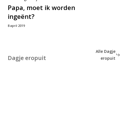
Papa,
moet
Papa, moet ik worden
moet
ik
ingeënt?
ik
worden
worden
8 april 2019
ingeënt?
ingeënt?
Alle Dagje
Dagje eropuit
eropuit
Papa,
gaan
wij
naar
het
Nijntje
Museum?