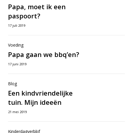
Papa,
moet
Papa, moet ik een
moet
ik
paspoort?
ik
een
een
17 juli 2019
paspoort?
paspoort?
Papa
Papa
Voeding
gaan
gaan
Papa gaan we bbq’en?
we
we
17 juni 2019
bbq’en?
bbq’en?
Een
Blog
Een
kindvriendelijke
Een kindvriendelijke
kindvriendelijke
tuin.
tuin. Mijn ideeën
tuin.
Mijn
Mijn
21 mei 2019
ideeën
ideeën
Papa,
Kinderdagverblijf