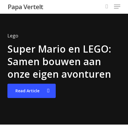
Menu
Skip
Papa Vertelt
to
search
main
content
Lego
Super Mario en LEGO:
Papa, gaan wij naar het
Dagje uit
Samen bouwen aan
Nijntje Museum?
onze eigen avonturen
Read Article