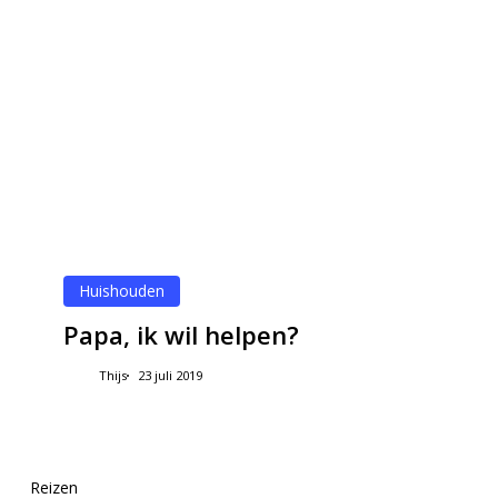
helpen?
Huishouden
Papa, ik wil helpen?
Thijs
23 juli 2019
Papa,
Reizen